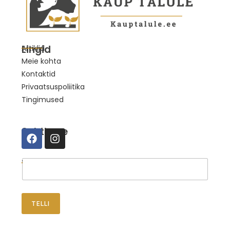
Lingid
Artiklid
Meie kohta
Kontaktid
Privaatsuspoliitika
Tingimused
Suhtleme
Telli uudised
TELLI