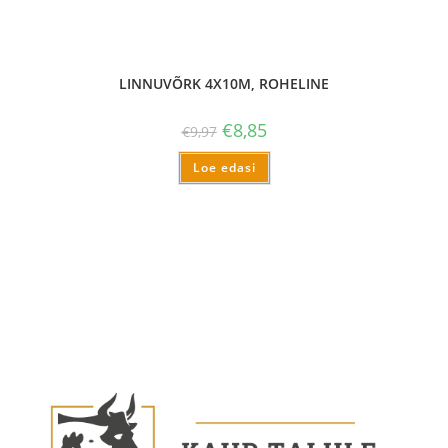
LINNUVÕRK 4X10M, ROHELINE
€
8,85
€
9,97
Loe edasi