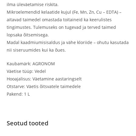
ilma üleväetamise riskita.
Mikroelemendid kelaatide kujul (Fe, Mn, Zn, Cu – EDTA) –
aitavad taimedel omastada toitaineid ka keerulistes
tingimustes. Tulemuseks on tugevad ja terved taimed
lopsaka õitsemisega.
Madal kaadmiumisisaldus ja vähe kloriide – ohutu kasutada
nii siseruumides kui ka õues.
Kaubamärk: AGRONOM
Väetise tüüp: Vedel
Hooajalisus: Väetamine aastaringselt
Otstarve: Väetis õitsvatele taimedele
Pakend: 1 L
Seotud tooted