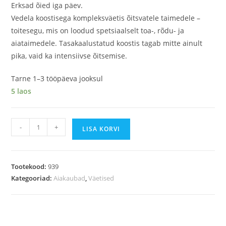
Erksad õied iga päev.
Vedela koostisega kompleksväetis õitsvatele taimedele –
toitesegu, mis on loodud spetsiaalselt toa-, rõdu- ja
aiataimedele. Tasakaalustatud koostis tagab mitte ainult
pika, vaid ka intensiivse õitsemise.
Tarne 1–3 tööpäeva jooksul
5 laos
-
+
LISA KORVI
Tootekood:
939
Kategooriad:
Aiakaubad
,
Väetised