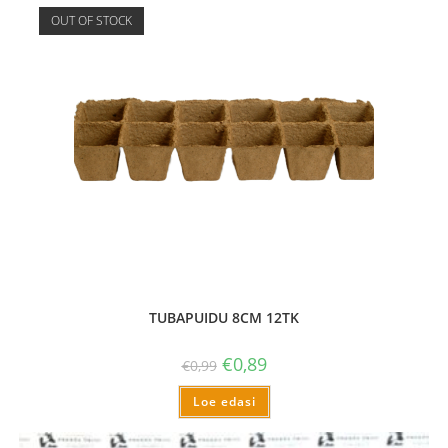
OUT OF STOCK
TUBAPUIDU 8CM 12TK
€
0,89
€
0,99
Loe edasi