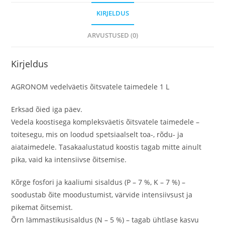
KIRJELDUS
ARVUSTUSED (0)
Kirjeldus
AGRONOM vedelväetis õitsvatele taimedele 1 L
Erksad õied iga päev.
Vedela koostisega kompleksväetis õitsvatele taimedele –
toitesegu, mis on loodud spetsiaalselt toa-, rõdu- ja
aiataimedele. Tasakaalustatud koostis tagab mitte ainult
pika, vaid ka intensiivse õitsemise.
Kõrge fosfori ja kaaliumi sisaldus (P – 7 %, K – 7 %) –
soodustab õite moodustumist, värvide intensiivsust ja
pikemat õitsemist.
Õrn lämmastikusisaldus (N – 5 %) – tagab ühtlase kasvu