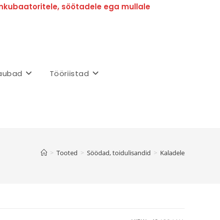
nkubaatoritele, söötadele ega mullale
aubad
Tööriistad
>
Tooted
>
Söödad, toidulisandid
>
Kaladele