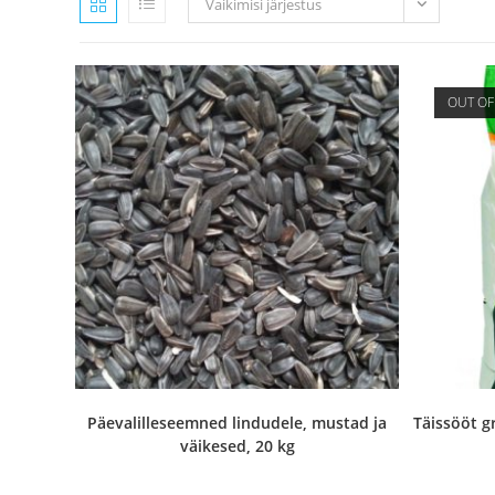
Vaikimisi järjestus
OUT OF
Päevalilleseemned lindudele, mustad ja
Täissööt g
väikesed, 20 kg