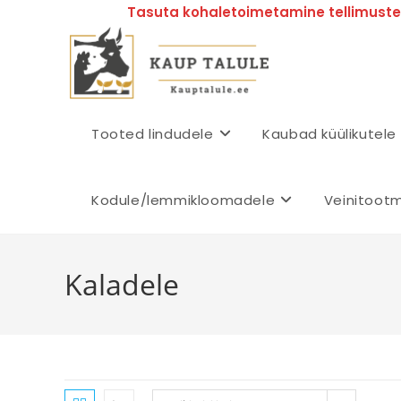
Tasuta kohaletoimetamine tellimustel
Tooted lindudele
Kaubad küülikutele
Kodule/lemmikloomadele
Veinitoot
Kaladele