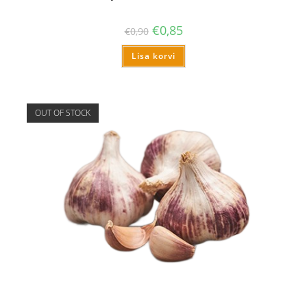
€
0,85
€
0,90
Lisa korvi
OUT OF STOCK