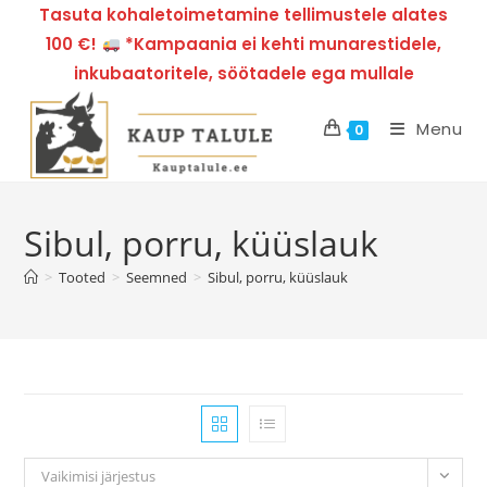
Tasuta kohaletoimetamine tellimustele alates
100 €!
*Kampaania ei kehti munarestidele,
inkubaatoritele, söötadele ega mullale
Menu
0
Sibul, porru, küüslauk
>
Tooted
>
Seemned
>
Sibul, porru, küüslauk
Vaikimisi järjestus