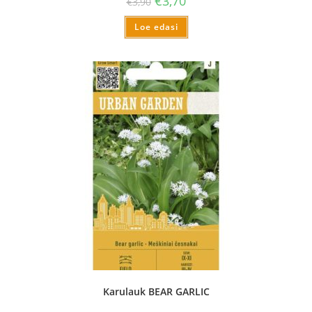
€
3,70
€
3,90
Loe edasi
Karulauk BEAR GARLIC