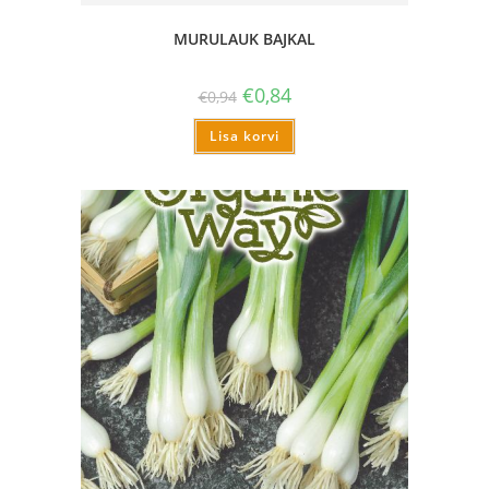
MURULAUK BAJKAL
€
0,84
€
0,94
Lisa korvi