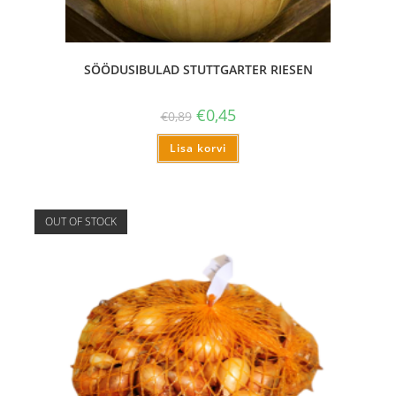
SÖÖDUSIBULAD STUTTGARTER RIESEN
€
0,45
€
0,89
Lisa korvi
OUT OF STOCK