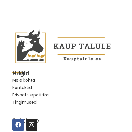
Lingid
Artiklid
Meie kohta
Kontaktid
Privaatsuspoliitika
Tingimused
Suhtleme