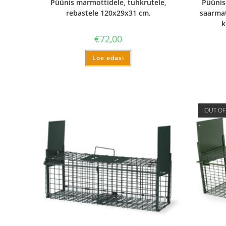
Püünis marmottidele, tuhkrutele,
Püünis
rebastele 120x29x31 cm.
saarmat
k
€
72,00
Loe edasi
OUT OF