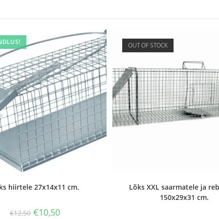
NDLUS!
OUT OF STOCK
ks hiirtele 27x14x11 cm.
Lõks XXL saarmatele ja reb
150x29x31 cm.
€
10,50
€
12,50