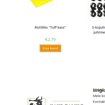
Rotilõks “Tuff kass”
S-kujuli
juhtmet
€
2,79
Lisa korvi
Lingi
Artiklid
Meie k
Kontak