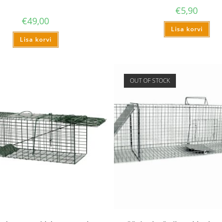
€
5,90
€
49,00
Lisa korvi
Lisa korvi
OUT OF STOCK