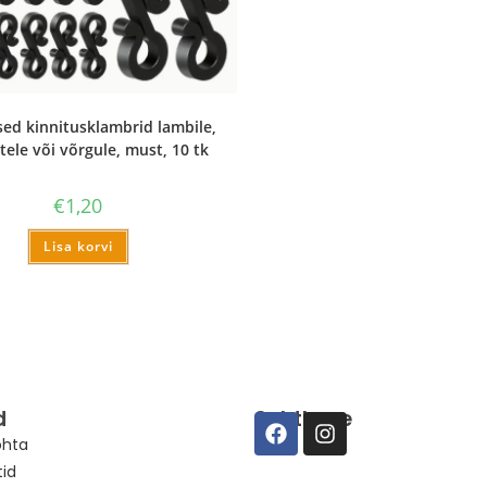
sed kinnitusklambrid lambile,
ele või võrgule, must, 10 tk
€
1,20
Lisa korvi
d
Suhtleme
ohta
tid