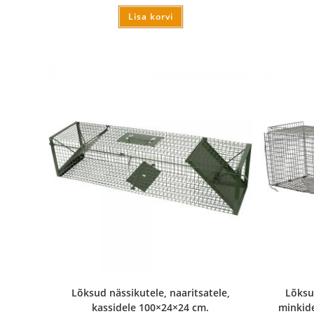
Lisa korvi
Lõksud nässikutele, naaritsatele,
Lõksud
kassidele 100×24×24 cm.
minkide