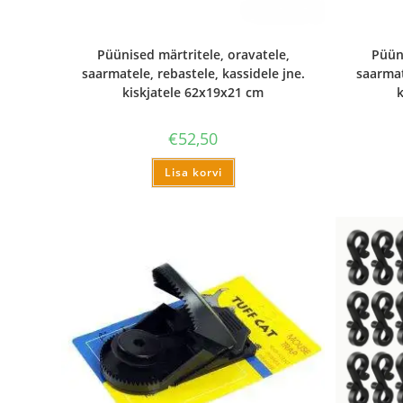
Püünised märtritele, oravatele,
Püüni
saarmatele, rebastele, kassidele jne.
saarmat
kiskjatele 62x19x21 cm
€
52,50
Lisa korvi