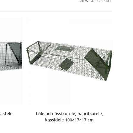
VIEW:
48
96
ALL
astele
Lõksud nässikutele, naaritsatele,
kassidele 100×17×17 cm