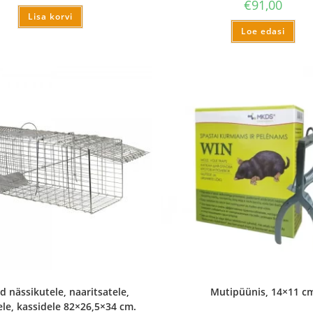
€
91,00
Lisa korvi
Loe edasi
 nässikutele, naaritsatele,
Mutipüünis, 14×11 c
le, kassidele 82×26,5×34 cm.