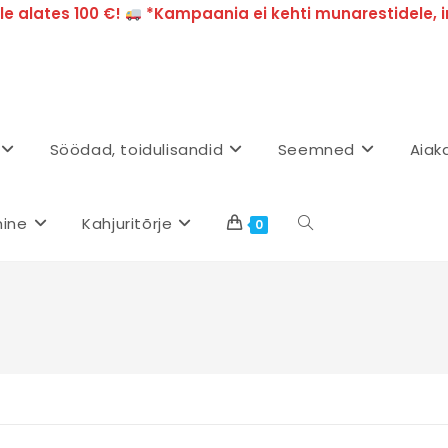
e alates 100 €!
*Kampaania ei kehti munarestidele, i
Söödad, toidulisandid
Seemned
Aiak
mine
Kahjuritõrje
0