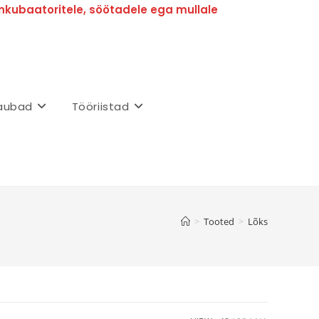
nkubaatoritele, söötadele ega mullale
aubad
Tööriistad
>
Tooted
>
Lõks