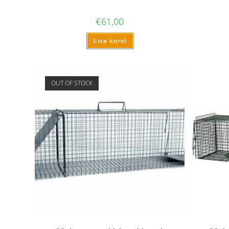
€
61,00
Lisa korvi
OUT OF STOCK