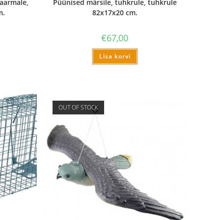
saarmale,
Püünised märsile, tuhkrule, tuhkrule
m.
82x17x20 cm.
€
67,00
Lisa korvi
OUT OF STOCK