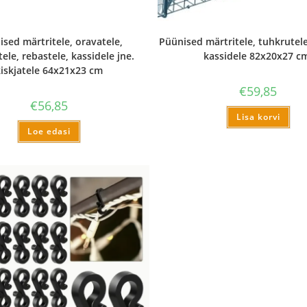
sed märtritele, oravatele,
Püünised märtritele, tuhkrutele,
ele, rebastele, kassidele jne.
kassidele 82x20x27 c
kiskjatele 64x21x23 cm
€
59,85
€
56,85
Lisa korvi
Loe edasi