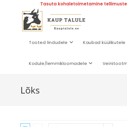
Tasuta kohaletoimetamine tellimustel
Tooted lindudele
Kaubad küülikutele
Kodule/lemmikloomadele
Veinitoot
Lõks