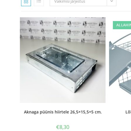
Vaikimisi järjestus
ALLAHI
Aknaga püünis hiirtele 26,5×15,5×5 cm.
Lõ
€
8,30