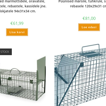
ed marmottidele, oravatele,
Püünised märsile, tuhkrule, 
ele, rebastele, kassidele jne.
rebasele 120x29x31 c
iskjatele 94x31x34 cm.
€
81,00
€
61,99
Loe edasi
Lisa korvi
 STOCK