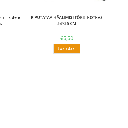
 nirkidele,
RIPUTATAV HÄÄLIMISETÕKE, KOTKAS
m.
54×36 CM
€
5,50
Loe edasi