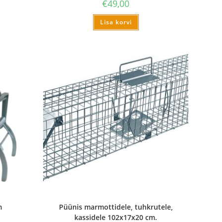
€
49,00
Lisa korvi
m
Püünis marmottidele, tuhkrutele,
kassidele 102x17x20 cm.