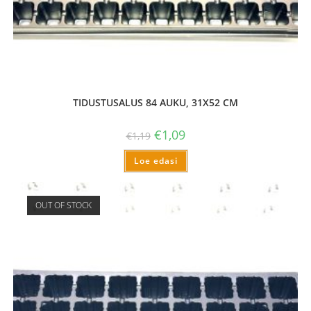
TIDUSTUSALUS 84 AUKU, 31X52 CM
€
1,09
€
1,19
Loe edasi
OUT OF STOCK