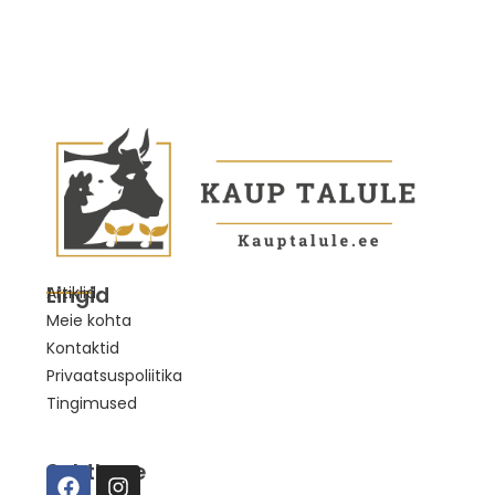
Lingid
Artiklid
Meie kohta
Kontaktid
Privaatsuspoliitika
Tingimused
Suhtleme