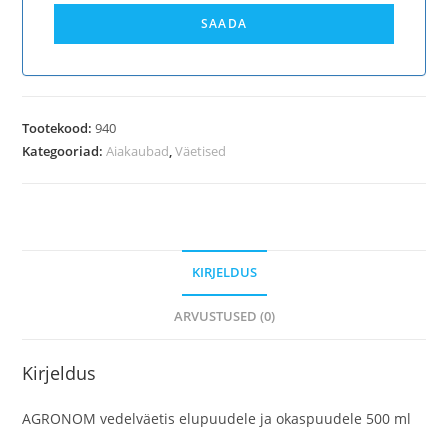
SAADA
Tootekood:
940
Kategooriad:
Aiakaubad
,
Väetised
KIRJELDUS
ARVUSTUSED (0)
Kirjeldus
AGRONOM vedelväetis elupuudele ja okaspuudele 500 ml