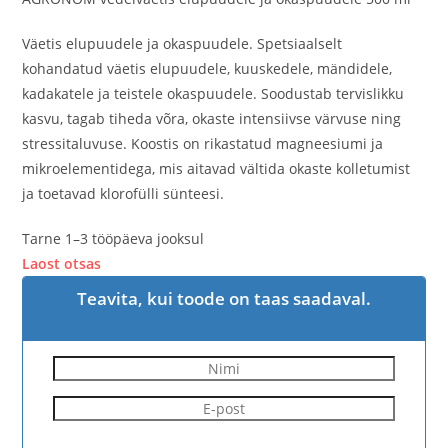
Väetis elupuudele ja okaspuudele. Spetsiaalselt
kohandatud väetis elupuudele, kuuskedele, mändidele,
kadakatele ja teistele okaspuudele. Soodustab tervislikku
kasvu, tagab tiheda võra, okaste intensiivse värvuse ning
stressitaluvuse. Koostis on rikastatud magneesiumi ja
mikroelementidega, mis aitavad vältida okaste kolletumist
ja toetavad klorofülli sünteesi.
Tarne 1–3 tööpäeva jooksul
Laost otsas
Teavita, kui toode on taas saadaval.