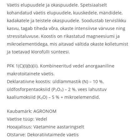
Väetis elupuudele ja okaspuudele. Spetsiaalselt
kohandatud väetis elupuudele, kuuskedele, mändidele,
kadakatele ja teistele okaspuudele. Soodustab tervislikku
kasvu, tagab tiheda võra, okaste intensiivse värvuse ning
stressitaluvuse. Koostis on rikastatud magneesiumi ja
mikroelementidega, mis aitavad vältida okaste kolletumist
ja toetavad klorofülli sünteesi.
PFK 1(C)(I)(b)(ii). Kombineeritud vedel anorgaaniline
makrotoitainete väetis.
Deklaratiivne koostis: üldlämmastik (N) – 10 %,
üldfosforpentaoksiid (P₂O₅) – 2 %, vees lahustuv
kaaliumoksiid (K₂O) – 5 % + mikroelemendid.
Kaubamärk: AGRONOM
Väetise tüüp: Vedel
Hooajalisus: Väetamine aastaringselt
Otstarve: Dekoratiivtaimede väetis