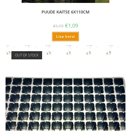
PUUDE KAITSE 6X110CM
€
1,09
€
1,19
Lisa korvi
OUT OF STOCK