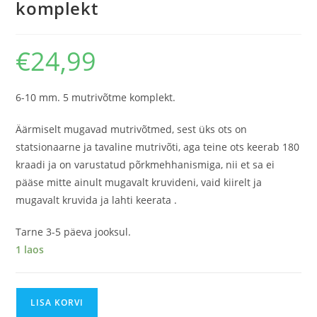
komplekt
€
24,99
6-10 mm. 5 mutrivõtme komplekt.
Äärmiselt mugavad mutrivõtmed, sest üks ots on
statsionaarne ja tavaline mutrivõti, aga teine ​​ots keerab 180
kraadi ja on varustatud põrkmehhanismiga, nii et sa ei
pääse mitte ainult mugavalt kruvideni, vaid kiirelt ja
mugavalt kruvida ja lahti keerata .
Tarne 3-5 päeva jooksul.
1 laos
LISA KORVI