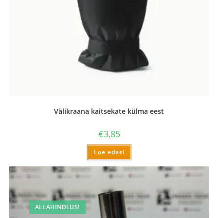
Välikraana kaitsekate külma eest
€
3,85
Loe edasi
ALLAHINDLUS!