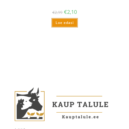
€
2,10
€
2,99
Loe edasi