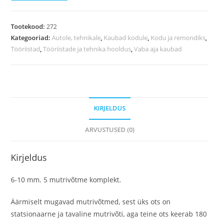
Tootekood:
272
Kategooriad:
Autole, tehnikale
,
Kaubad kodule
,
Kodu ja remondiks
,
Tööriistad
,
Tööriistade ja tehnika hooldus
,
Vaba aja kaubad
KIRJELDUS
ARVUSTUSED (0)
Kirjeldus
6-10 mm. 5 mutrivõtme komplekt.
Äärmiselt mugavad mutrivõtmed, sest üks ots on
statsionaarne ja tavaline mutrivõti, aga teine ​​ots keerab 180