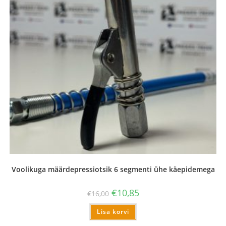
Voolikuga määrdepressiotsik 6 segmenti ühe käepidemega
€
10,85
€
16,00
Lisa korvi