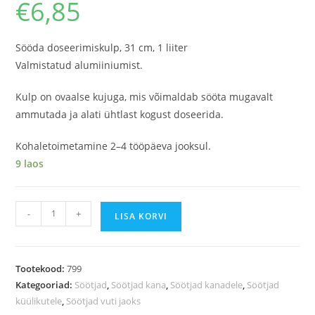
€
6,85
Sööda doseerimiskulp, 31 cm, 1 liiter
Valmistatud alumiiniumist.
Kulp on ovaalse kujuga, mis võimaldab sööta mugavalt
ammutada ja alati ühtlast kogust doseerida.
Kohaletoimetamine 2–4 tööpäeva jooksul.
9 laos
-
+
LISA KORVI
Tootekood:
799
Kategooriad:
Söötjad
,
Söötjad kana
,
Söötjad kanadele
,
Söötjad
küülikutele
,
Söötjad vuti jaoks