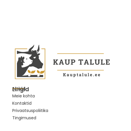
Lingid
Artiklid
Meie kohta
Kontaktid
Privaatsuspoliitika
Tingimused