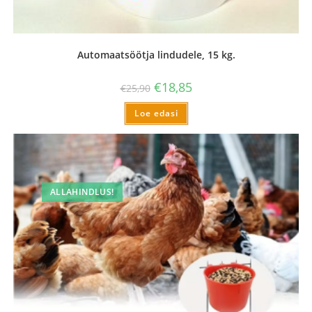
Automaatsöötja lindudele, 15 kg.
€
18,85
€
25,90
Loe edasi
ALLAHINDLUS!