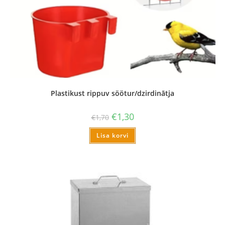
Plastikust rippuv söötur/dzirdinātja
€
1,30
€
1,70
Lisa korvi