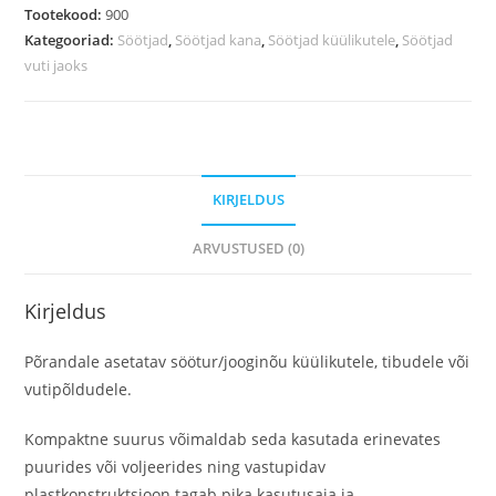
Tootekood:
900
Kategooriad:
Söötjad
,
Söötjad kana
,
Söötjad küülikutele
,
Söötjad
vuti jaoks
KIRJELDUS
ARVUSTUSED (0)
Kirjeldus
Põrandale asetatav söötur/jooginõu küülikutele, tibudele või
vutipõldudele.
Kompaktne suurus võimaldab seda kasutada erinevates
puurides või voljeerides ning vastupidav
plastkonstruktsioon tagab pika kasutusaja ja