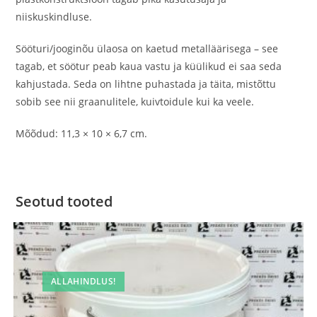
niiskuskindluse.
Sööturi/jooginõu ülaosa on kaetud metalläärisega – see
tagab, et söötur peab kaua vastu ja küülikud ei saa seda
kahjustada. Seda on lihtne puhastada ja täita, mistõttu
sobib see nii graanulitele, kuivtoidule kui ka veele.
Mõõdud: 11,3 × 10 × 6,7 cm.
Seotud tooted
ALLAHINDLUS!