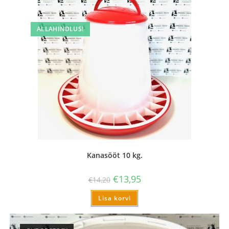
ALLAHINDLUS!
Kanasööt 10 kg.
€
13,95
€
14,20
Lisa korvi