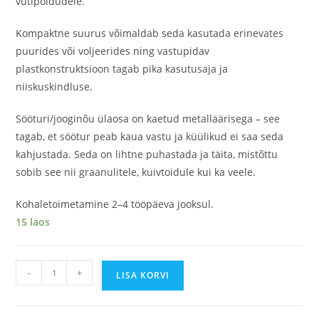
vutipõldudele.
Kompaktne suurus võimaldab seda kasutada erinevates
puurides või voljeerides ning vastupidav
plastkonstruktsioon tagab pika kasutusaja ja
niiskuskindluse.
Sööturi/jooginõu ülaosa on kaetud metalläärisega – see
tagab, et söötur peab kaua vastu ja küülikud ei saa seda
kahjustada. Seda on lihtne puhastada ja täita, mistõttu
sobib see nii graanulitele, kuivtoidule kui ka veele.
Kohaletoimetamine 2–4 tööpäeva jooksul.
15 laos
-
+
LISA KORVI