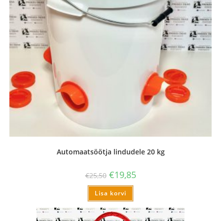
Automaatsöötja lindudele 20 kg
€
19,85
€
25,50
Lisa korvi