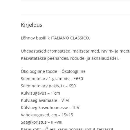
Kirjeldus
Lõhnav basiilik ITALIANO CLASSICO.
Üheaastased aromaatsed, maitsetaimed, ravim- ja meetaim
Kasvatatakse peenardes, rõdudel ja aknalaudadel.
Ökoloogiline toode – Ökoloogiline
Seemnete arv 1 grammis – ~650
Seemnete arv pakis, tk – 650
Külvisügavus – 1 cm
Külviaeg avamaale – V–VI
Külviaeg kasvuhoonesse – II–V
Vahekaugused, cm – 15×15
Saagikoristus – III–VIII
Kasvukoht – Õues, kasvuhoones, rõdul, terrassil