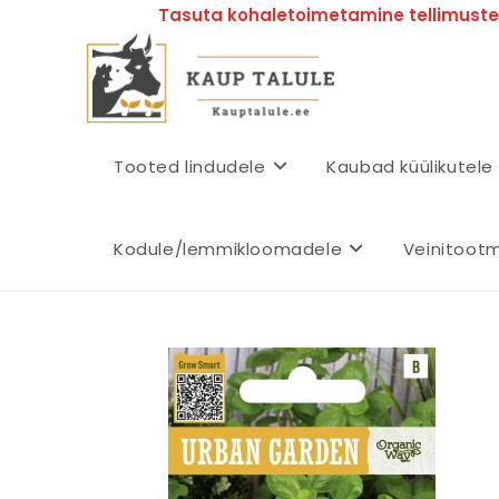
Tasuta kohaletoimetamine tellimustel
Tooted lindudele
Kaubad küülikutele
Kodule/lemmikloomadele
Veinitoot