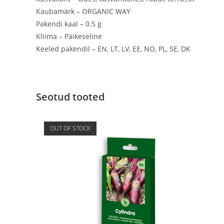
Kaubamärk – ORGANIC WAY
Pakendi kaal – 0.5 g
Kliima – Päikeseline
Keeled pakendil – EN, LT, LV, EE, NO, PL, SE, DK
Seotud tooted
OUT OF STOCK