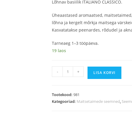
Lõhnav basiilik ITALIANO CLASSICO.
Üheaastased aromaatsed, maitsetaimed,
lõhna ja kergelt mõrkja maitsega värskeid
Kasvatatakse peenardes, rõdudel ja akn
Tarneaeg 1–3 tööpäeva.
19 laos
-
+
LISA KORVI
Tootekood:
981
Kategooriad:
Maitsetaimede seemned
,
Seem