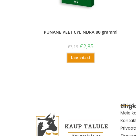
PUNANE PEET CYLINDRA 80 grammi
€
2,85
€
3,19
Loe edasi
Lingi
Artiklid
Meie k
Kontak
Privaat
Tingim