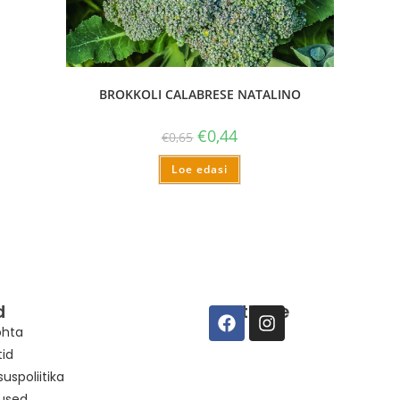
BROKKOLI CALABRESE NATALINO
€
0,44
€
0,65
Loe edasi
d
Suhtleme
ohta
tid
suspoliitika
used