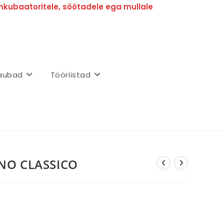
nkubaatoritele, söötadele ega mullale
aubad
Tööriistad
IANO CLASSICO