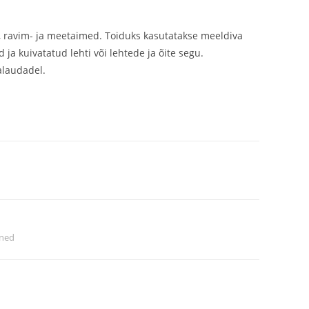
 ravim- ja meetaimed. Toiduks kasutatakse meeldiva
 ja kuivatatud lehti või lehtede ja õite segu.
alaudadel.
ned