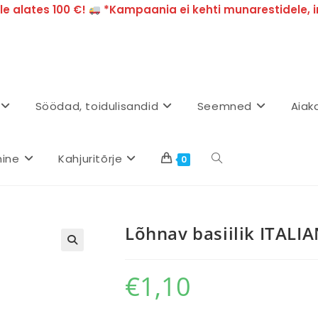
e alates 100 €!
*Kampaania ei kehti munarestidele, i
Söödad, toidulisandid
Seemned
Aiak
mine
Kahjuritõrje
0
Lõhnav basiilik ITAL
€
1,10