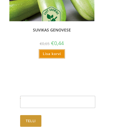
SUVIKAS GENOVESE
€
0,44
€
0,65
Lisa korvi
Telli uudised
TELLI