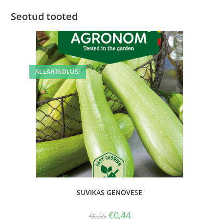
Seotud tooted
ALLAHINDLUS!
SUVIKAS GENOVESE
€
0,44
€
0,65