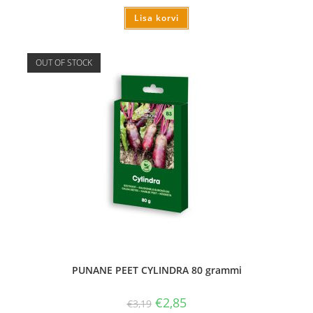
Lisa korvi
OUT OF STOCK
PUNANE PEET CYLINDRA 80 grammi
€
2,85
€
3,19