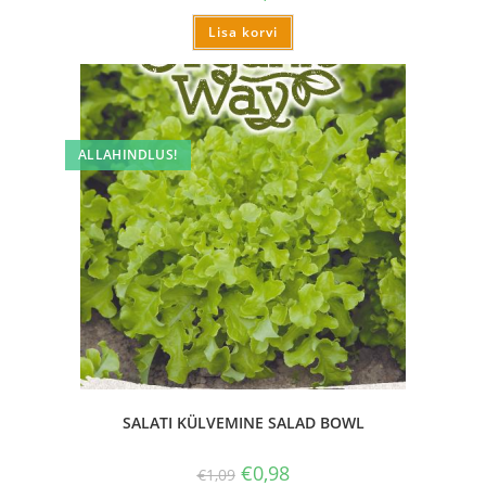
Lisa korvi
ALLAHINDLUS!
SALATI KÜLVEMINE SALAD BOWL
€
0,98
€
1,09