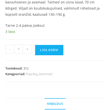
kasvuhoones ja avamaal. Taimed on üsna laiad, 70 cm
kõrged. Viljad on kuubikukujulised, valminult rohelised ja
küpselt oranžid, kaaluvad 130–190 g.
Tarne 2-4 päeva jooksul.
3 laos
-
+
LISA KORVI
Tootekood:
312
Kategooriad:
Paprika
,
Seemned
KIRJELDUS