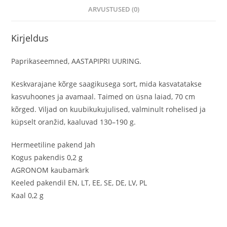
ARVUSTUSED (0)
Kirjeldus
Paprikaseemned, AASTAPIPRI UURING.
Keskvarajane kõrge saagikusega sort, mida kasvatatakse
kasvuhoones ja avamaal. Taimed on üsna laiad, 70 cm
kõrged. Viljad on kuubikukujulised, valminult rohelised ja
küpselt oranžid, kaaluvad 130–190 g.
Hermeetiline pakend Jah
Kogus pakendis 0,2 g
AGRONOM kaubamärk
Keeled pakendil EN, LT, EE, SE, DE, LV, PL
Kaal 0,2 g