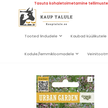
Tasuta kohaletoimetamine tellimustel
Tooted lindudele
Kaubad küülikutele
Kodule/lemmikloomadele
Veinitoot