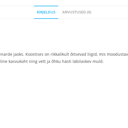
KIRJELDUS
ARVUSTUSED (0)
eenarde jaoks. Koostises on rikkalikult õitsevad liigid, mis moodus
line kasvukoht ning vett ja õhku hästi läbilaskev muld.