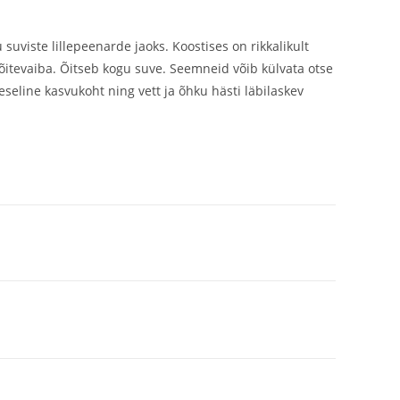
 suviste lillepeenarde jaoks. Koostises on rikkalikult
õitevaiba. Õitseb kogu suve. Seemneid võib külvata otse
seline kasvukoht ning vett ja õhku hästi läbilaskev