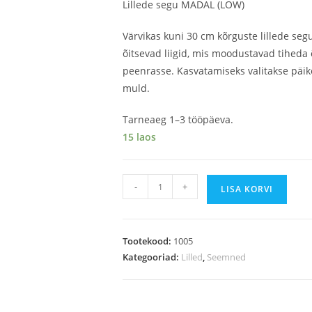
Lillede segu MADAL (LOW)
Värvikas kuni 30 cm kõrguste lillede segu
õitsevad liigid, mis moodustavad tiheda 
peenrasse. Kasvatamiseks valitakse päike
muld.
Tarneaeg 1–3 tööpäeva.
15 laos
-
+
LISA KORVI
Tootekood:
1005
Kategooriad:
Lilled
,
Seemned