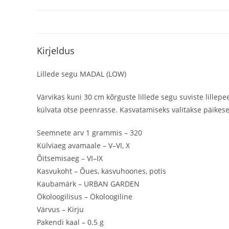
Kirjeldus
Lillede segu MADAL (LOW)
Värvikas kuni 30 cm kõrguste lillede segu suviste lillep
külvata otse peenrasse. Kasvatamiseks valitakse päikese
Seemnete arv 1 grammis – 320
Külviaeg avamaale – V–VI, X
Õitsemisaeg – VI–IX
Kasvukoht – Õues, kasvuhoones, potis
Kaubamärk – URBAN GARDEN
Ökoloogilisus – Ökoloogiline
Värvus – Kirju
Pakendi kaal – 0.5 g