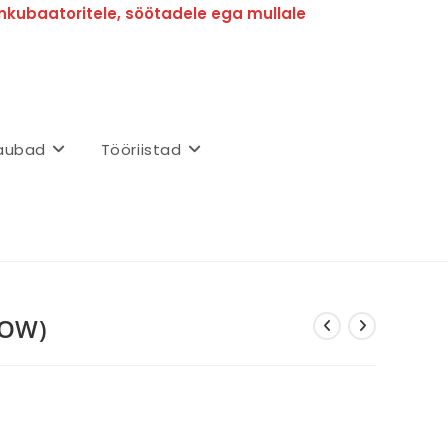
nkubaatoritele, söötadele ega mullale
aubad
Tööriistad
LOW)