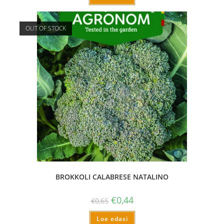
OUT OF STOCK
BROKKOLI CALABRESE NATALINO
€
0,44
€
0,65
Loe edasi