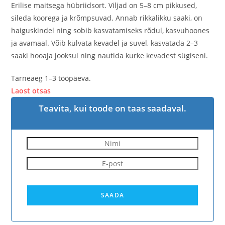
Erilise maitsega hübriidsort. Viljad on 5–8 cm pikkused,
sileda koorega ja krõmpsuvad. Annab rikkalikku saaki, on
haiguskindel ning sobib kasvatamiseks rõdul, kasvuhoones
ja avamaal. Võib külvata kevadel ja suvel, kasvatada 2–3
saaki hooaja jooksul ning nautida kurke kevadest sügiseni.
Tarneaeg 1–3 tööpäeva.
Laost otsas
Teavita, kui toode on taas saadaval.
SAADA