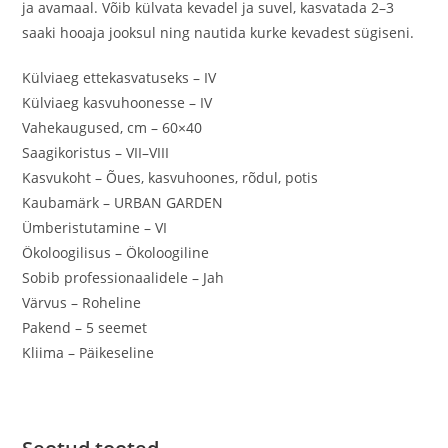
ja avamaal. Võib külvata kevadel ja suvel, kasvatada 2–3
saaki hooaja jooksul ning nautida kurke kevadest sügiseni.
Külviaeg ettekasvatuseks – IV
Külviaeg kasvuhoonesse – IV
Vahekaugused, cm – 60×40
Saagikoristus – VII–VIII
Kasvukoht – Õues, kasvuhoones, rõdul, potis
Kaubamärk – URBAN GARDEN
Ümberistutamine – VI
Ökoloogilisus – Ökoloogiline
Sobib professionaalidele – Jah
Värvus – Roheline
Pakend – 5 seemet
Kliima – Päikeseline