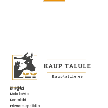
Lingid
Artiklid
Meie kohta
Kontaktid
Privaatsuspoliitika