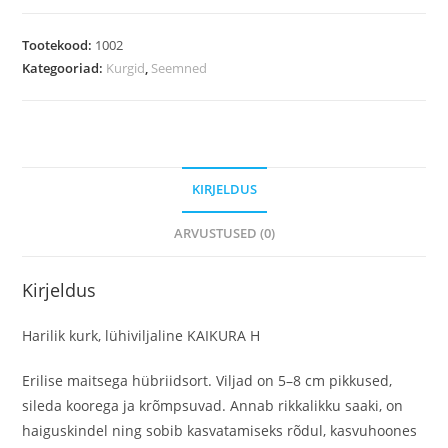
Tootekood:
1002
Kategooriad:
Kurgid
,
Seemned
KIRJELDUS
ARVUSTUSED (0)
Kirjeldus
Harilik kurk, lühiviljaline KAIKURA H
Erilise maitsega hübriidsort. Viljad on 5–8 cm pikkused,
sileda koorega ja krõmpsuvad. Annab rikkalikku saaki, on
haiguskindel ning sobib kasvatamiseks rõdul, kasvuhoones