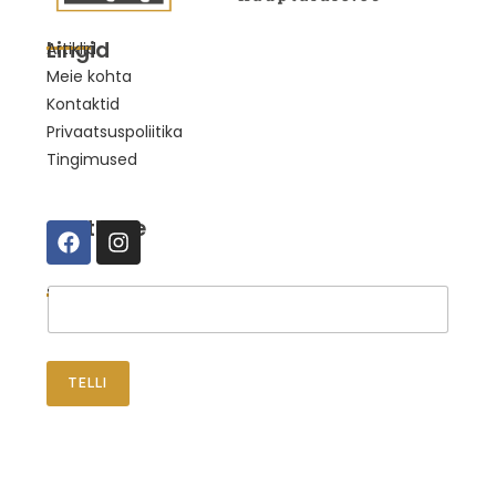
Lingid
Artiklid
Meie kohta
Kontaktid
Privaatsuspoliitika
Tingimused
Suhtleme
Telli uudised
TELLI