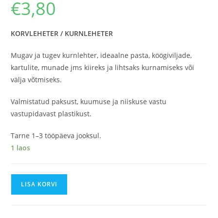
€
3,80
KORVLEHETER / KURNLEHETER
Mugav ja tugev kurnlehter, ideaalne pasta, köögiviljade,
kartulite, munade jms kiireks ja lihtsaks kurnamiseks või
välja võtmiseks.
Valmistatud paksust, kuumuse ja niiskuse vastu
vastupidavast plastikust.
Tarne 1–3 tööpäeva jooksul.
1 laos
LISA KORVI