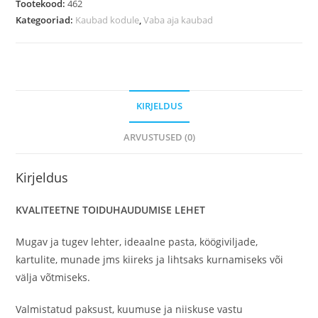
Tootekood:
462
Kategooriad:
Kaubad kodule
,
Vaba aja kaubad
KIRJELDUS
ARVUSTUSED (0)
Kirjeldus
KVALITEETNE TOIDUHAUDUMISE LEHET
Mugav ja tugev lehter, ideaalne pasta, köögiviljade,
kartulite, munade jms kiireks ja lihtsaks kurnamiseks või
välja võtmiseks.
Valmistatud paksust, kuumuse ja niiskuse vastu