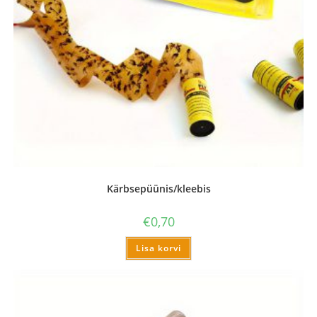
Kärbsepüünis/kleebis
€
0,70
Lisa korvi