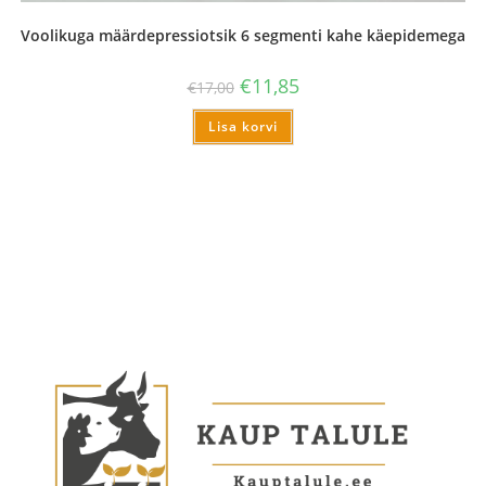
Voolikuga määrdepressiotsik 6 segmenti kahe käepidemega
€
11,85
€
17,00
Lisa korvi