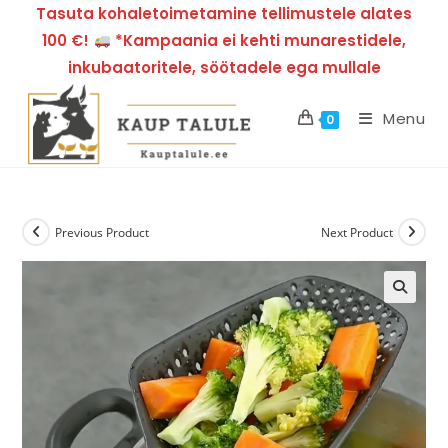
Tasuta kohaletoimetamine tellimustele alates
100 €!
*Kampaania ei kehti munarestidele,
inkubaatoritele, söötadele ega mullale
Menu
0
Previous Product
Next Product