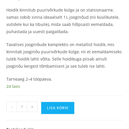
Hoidik kinnitub puurivõrkude külge ja on statsionaarne,
samas sobib sinna ideaalselt 1 L jooginõud (nii küülikutele,
vutidele kui ka tibuile), mida saab hõlpsasti eemaldada,
puhastada ja uuesti paigaldada.
Tavalises jooginõude komplektis on metallist hoidik, mis
kinnitab jooginõu puurivõrkude külge, nii et eemaldamiseks
tuleb hoidik lahti võtta. Selle hoidikuga piisab ainult
jooginõu kergest tõmbamisest ja see tuleb ise lahti.
Tarneaeg 2–4 tööpäeva.
24 laos
-
+
LISA KORVI