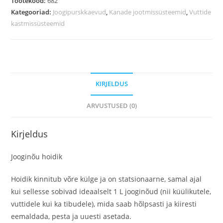
Tootekood:
682
Kategooriad:
Joogipurskkaevud
,
Kanade jootmissüsteemid
,
Vuttide
kastmissüsteemid
KIRJELDUS
ARVUSTUSED (0)
Kirjeldus
Jooginõu hoidik
Hoidik kinnitub võre külge ja on statsionaarne, samal ajal
kui sellesse sobivad ideaalselt 1 L jooginõud (nii küülikutele,
vuttidele kui ka tibudele), mida saab hõlpsasti ja kiiresti
eemaldada, pesta ja uuesti asetada.