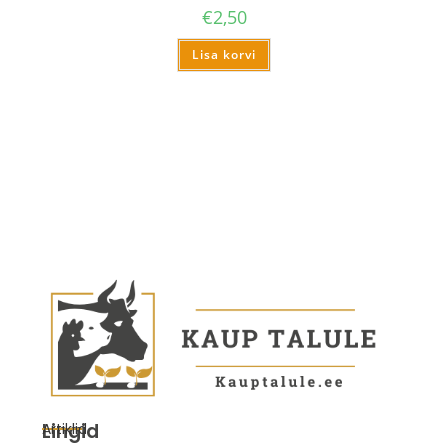
€
2,50
Lisa korvi
Lingid
Artiklid