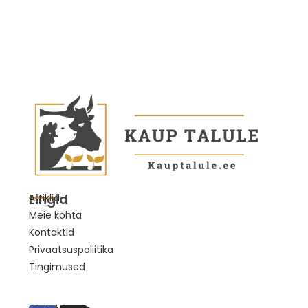
Lingid
Artiklid
Meie kohta
Kontaktid
Privaatsuspoliitika
Tingimused