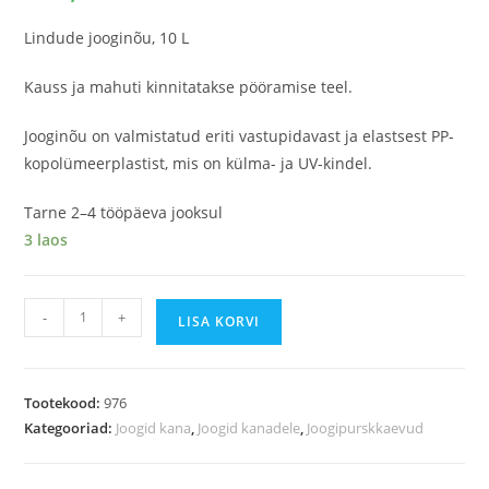
Lindude jooginõu, 10 L
Kauss ja mahuti kinnitatakse pööramise teel.
Jooginõu on valmistatud eriti vastupidavast ja elastsest PP-
kopolümeerplastist, mis on külma- ja UV-kindel.
Tarne 2–4 tööpäeva jooksul
3 laos
-
+
LISA KORVI
Tootekood:
976
Kategooriad:
Joogid kana
,
Joogid kanadele
,
Joogipurskkaevud