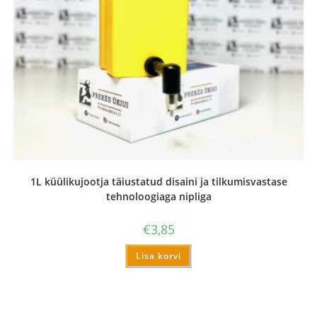
1L küülikujootja täiustatud disaini ja tilkumisvastase
tehnoloogiaga nipliga
€
3,85
Lisa korvi