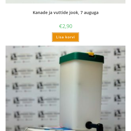
Kanade ja vuttide jook, 7 auguga
€
2,90
Lisa korvi