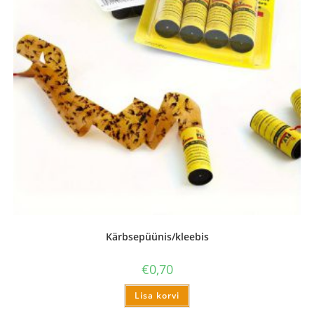
Kärbsepüünis/kleebis
€
0,70
Lisa korvi