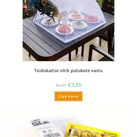
Toidukaitse võrk putukate vastu
€
3,85
€
4,99
Lisa korvi