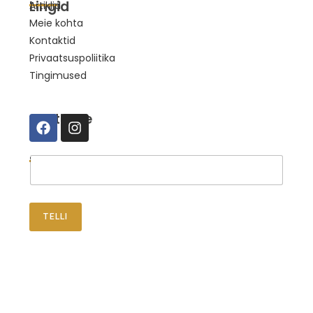
Lingid
Artiklid
Meie kohta
Kontaktid
Privaatsuspoliitika
Tingimused
Suhtleme
Telli uudised
TELLI