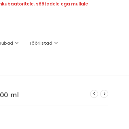
nkubaatoritele, söötadele ega mullale
aubad
Tööriistad
100 ml