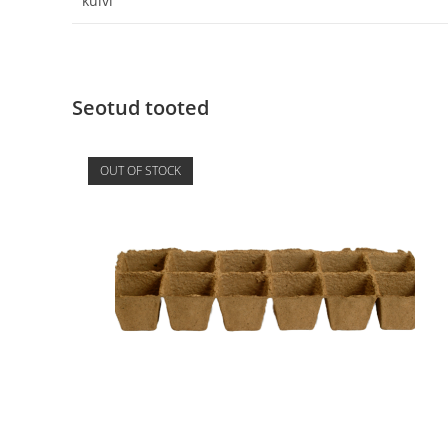
külvi
Seotud tooted
OUT OF STOCK