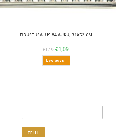
TIDUSTUSALUS 84 AUKU, 31X52 CM
€
1,09
€
1,19
Loe edasi
Telli uudised
TELLI