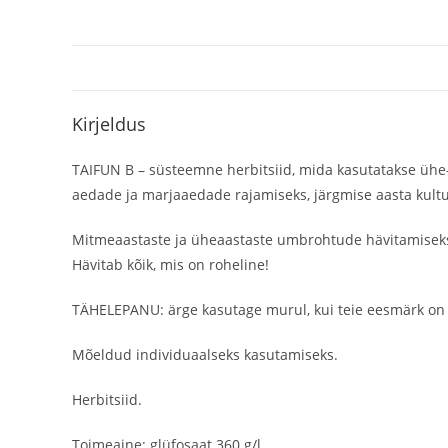
Kirjeldus
TAIFUN B – süsteemne herbitsiid, mida kasutatakse ühe
aedade ja marjaaedade rajamiseks, järgmise aasta kultu
Mitmeaastaste ja üheaastaste umbrohtude hävitamisek
Hävitab kõik, mis on roheline!
TÄHELEPANU: ärge kasutage murul, kui teie eesmärk on
Mõeldud individuaalseks kasutamiseks.
Herbitsiid.
Toimeaine: glüfosaat 360 g/l.