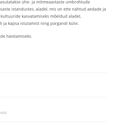
 kasutatakse ühe- ja mitmeaastaste umbrohtude
aste istandustes, aladel, mis on ette nähtud aedade ja
 kultuuride kasvatamiseks mõeldud aladel,
i ja kapsa istutamist ning porgandi külvi.
de hävitamiseks.
ndid