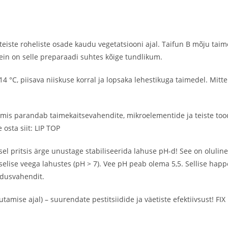
teiste roheliste osade kaudu vegetatsiooni ajal. Taifun B mõju ta
hein on selle preparaadi suhtes kõige tundlikum.
4 °C, piisava niiskuse korral ja lopsaka lehestikuga taimedel. Mitte 
, mis parandab taimekaitsevahendite, mikroelementide ja teiste too
osta siit: LIP TOP
pritsis ärge unustage stabiliseerida lahuse pH-d! See on oluline v
elise veega lahustes (pH > 7). Vee pH peab olema 5,5. Sellise happe
ldusvahendit.
amise ajal) – suurendate pestitsiidide ja väetiste efektiivsust! FIX p