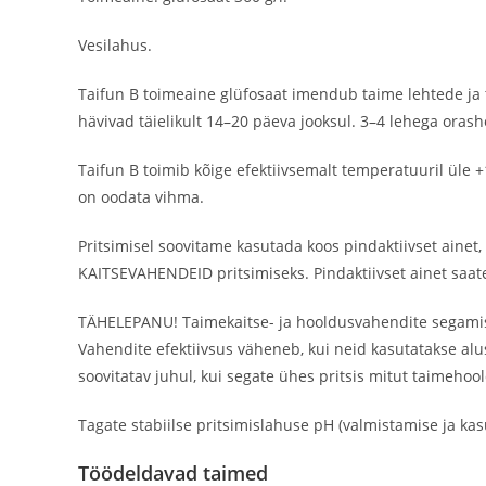
Vesilahus.
Taifun B toimeaine glüfosaat imendub taime lehtede ja 
hävivad täielikult 14–20 päeva jooksul. 3–4 lehega oras
Taifun B toimib kõige efektiivsemalt temperatuuril üle +1
on oodata vihma.
Pritsimisel soovitame kasutada koos pindaktiivset ainet
KAITSEVAHENDEID pritsimiseks. Pindaktiivset ainet saate 
TÄHELEPANU! Taimekaitse- ja hooldusvahendite segamisel 
Vahendite efektiivsus väheneb, kui neid kasutatakse alus
soovitatav juhul, kui segate ühes pritsis mitut taimehoo
Tagate stabiilse pritsimislahuse pH (valmistamise ja kasut
Töödeldavad taimed