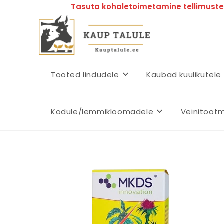
Tasuta kohaletoimetamine tellimustel
Tooted lindudele
Kaubad küülikutele
Kodule/lemmikloomadele
Veinitoot