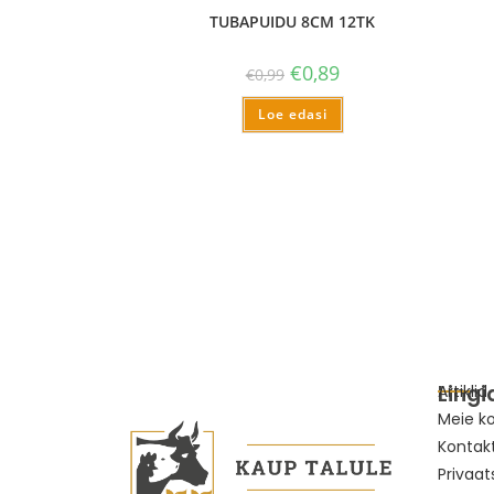
TUBAPUIDU 8CM 12TK
€
0,89
€
0,99
Loe edasi
Lingi
Artiklid
Meie k
Kontak
Privaat