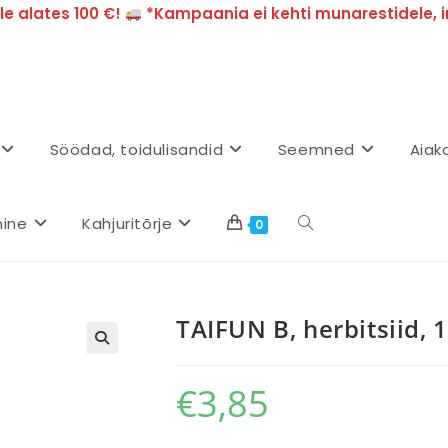
e alates 100 €!
*Kampaania ei kehti munarestidele, i
Söödad, toidulisandid
Seemned
Aiak
mine
Kahjuritõrje
0
TAIFUN B, herbitsiid, 
€
3,85