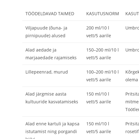
TÖÖDELDAVAD TAIMED
KASUTUSNORM
KASUT
Viljapuude (õuna- ja
200 ml/10 l
Umbroh
pirnipuude) alused
vett/5 aarile
Alad aedade ja
150–200 ml/10 l
Umbroh
marjaaedade rajamiseks
vett/5 aarile
Lillepeenrad, murud
100–200 ml/10 l
Kõrgek
vett/5 aarile
olema 
Alad järgmise aasta
150 ml/10 l
Pritsi
kultuuride kasvatamiseks
vett/5 aarile
mitmea
Töötle
Alad enne kartuli ja kapsa
150 ml/10 l
Pritsi
istutamist ning porgandi
vett/5 aarile
roseti