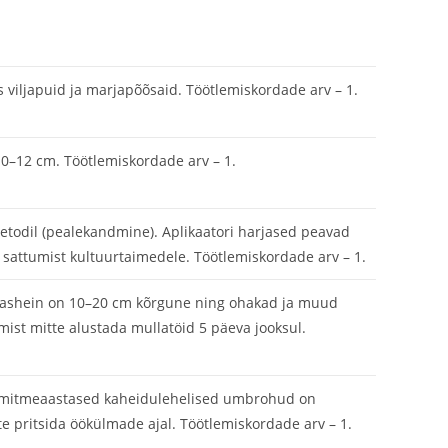
es viljapuid ja marjapõõsaid. Töötlemiskordade arv – 1.
 10–12 cm. Töötlemiskordade arv – 1.
etodil (pealekandmine). Aplikaatori harjased peavad
sattumist kultuurtaimedele. Töötlemiskordade arv – 1.
i orashein on 10–20 cm kõrgune ning ohakad ja muud
ist mitte alustada mullatöid 5 päeva jooksul.
ja mitmeaastased kaheidulehelised umbrohud on
tte pritsida öökülmade ajal. Töötlemiskordade arv – 1.