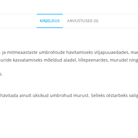
KIRJELDUS
ARVUSTUSED (0)
- ja mitmeaastaste umbrohtude hävitamiseks viljapuuaedades, marj
uride kasvatamiseks mõeldud aladel, lillepeenardes, murudel ning e
s.
 hävitada ainult üksikud umbrohud murust. Selleks otstarbeks val