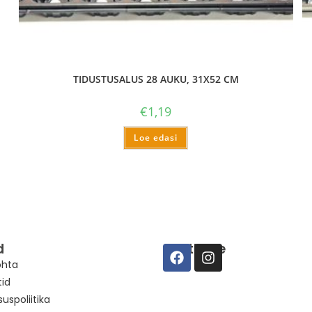
TIDUSTUSALUS 28 AUKU, 31X52 CM
€
1,19
Loe edasi
d
Suhtleme
ohta
tid
suspoliitika