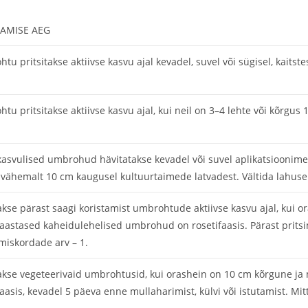
AMISE AEG
tu pritsitakse aktiivse kasvu ajal kevadel, suvel või sügisel, kaitst
tu pritsitakse aktiivse kasvu ajal, kui neil on 3–4 lehte või kõrgus
asvulised umbrohud hävitatakse kevadel või suvel aplikatsioonime
vähemalt 10 cm kaugusel kultuurtaimede latvadest. Vältida lahuse 
takse pärast saagi koristamist umbrohtude aktiivse kasvu ajal, ku
astased kaheidulehelised umbrohud on rosetifaasis. Pärast pritsim
miskordade arv – 1.
takse vegeteerivaid umbrohtusid, kui orashein on 10 cm kõrgune 
faasis, kevadel 5 päeva enne mullaharimist, külvi või istutamist. Mi