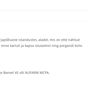
apõõsaste istandustes, aladel, mis on ette nähtud
nne kartuli ja kapsa istutamist ning porgandi külvi.
ige Banvel 4S või NUFARM MCPA.