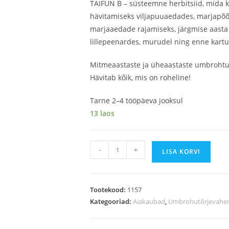
TAIFUN B – süsteemne herbitsiid, mida
hävitamiseks viljapuuaedades, marjapõõs
marjaaedade rajamiseks, järgmise aasta
lillepeenardes, murudel ning enne kartul
Mitmeaastaste ja üheaastaste umbrohtu
Hävitab kõik, mis on roheline!
Tarne 2–4 tööpäeva jooksul
13 laos
-
+
LISA KORVI
Tootekood:
1157
Kategooriad:
Aiakaubad
,
Umbrohutõrjevahe