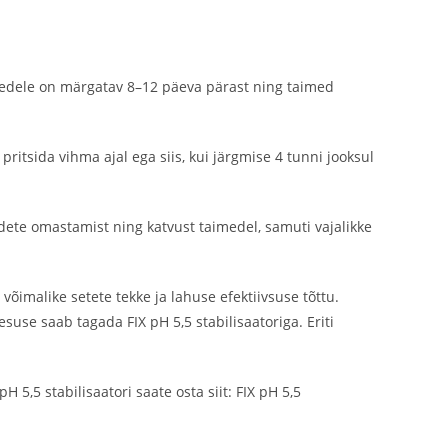
imedele on märgatav 8–12 päeva pärast ning taimed
pritsida vihma ajal ega siis, kui järgmise 4 tunni jooksul
dete omastamist ning katvust taimedel, samuti vajalikke
õimalike setete tekke ja lahuse efektiivsuse tõttu.
suse saab tagada FIX pH 5,5 stabilisaatoriga. Eriti
H 5,5 stabilisaatori saate osta siit: FIX pH 5,5