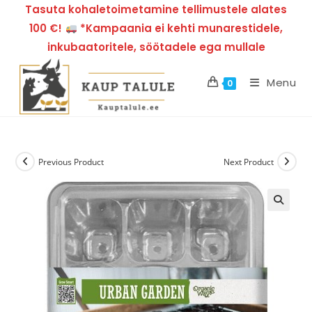
Tasuta kohaletoimetamine tellimustele alates
100 €!
*Kampaania ei kehti munarestidele,
inkubaatoritele, söötadele ega mullale
Menu
0
Previous Product
Next Product