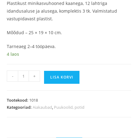
Plastikust minikasvuhooned kaanega, 12 lahtriga
idandusaluse ja alusega, komplektis 3 tk. Valmistatud
vastupidavast plastist.
Mõõdud – 25 × 19 × 10 cm.
Tarneaeg 2–4 tööpäeva.
4 laos
-
+
LISA KORVI
Tootekood:
1018
Kategooriad:
Aiakaubad
,
Puukoolid, potid