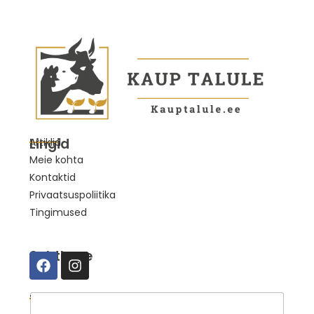
Lingid
Artiklid
Meie kohta
Kontaktid
Privaatsuspoliitika
Tingimused
Suhtleme
Telli uudised