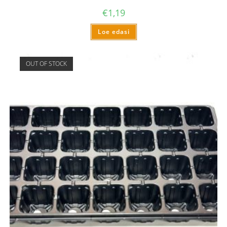
€
1,19
Loe edasi
OUT OF STOCK