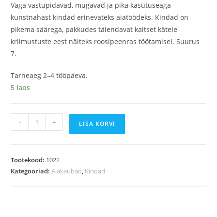
Väga vastupidavad, mugavad ja pika kasutuseaga
kunstnahast kindad erinevateks aiatöödeks. Kindad on
pikema säärega, pakkudes täiendavat kaitset kätele
kriimustuste eest näiteks roosipeenras töötamisel. Suurus
7.
Tarneaeg 2–4 tööpäeva.
5 laos
-
+
LISA KORVI
Tootekood:
1022
Kategooriad:
Aiakaubad
,
Kindad