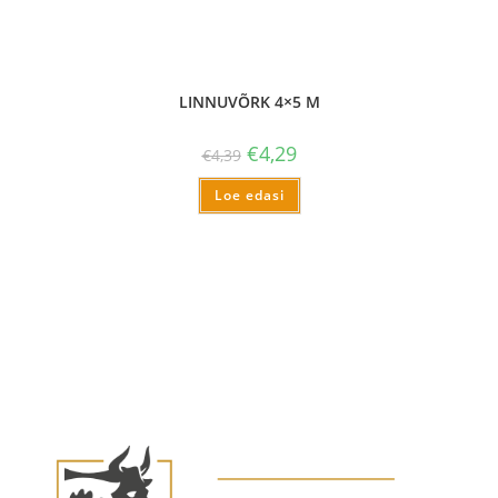
LINNUVÕRK 4×5 M
€
4,29
€
4,39
Loe edasi