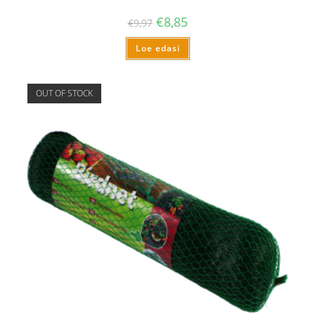
€
8,85
€
9,97
Loe edasi
OUT OF STOCK