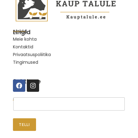
Lingid
Artiklid
Meie kohta
Kontaktid
Privaatsuspoliitika
Tingimused
Suhtleme
Telli uudised
TELLI