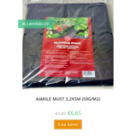
ALLAHINDLUS!
AIAKILE MUST 3,2X5M (50G/M2)
€
6,65
€
7,49
Lisa korvi