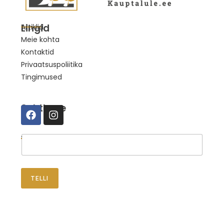
Lingid
Artiklid
Meie kohta
Kontaktid
Privaatsuspoliitika
Tingimused
Suhtleme
Telli uudised
TELLI