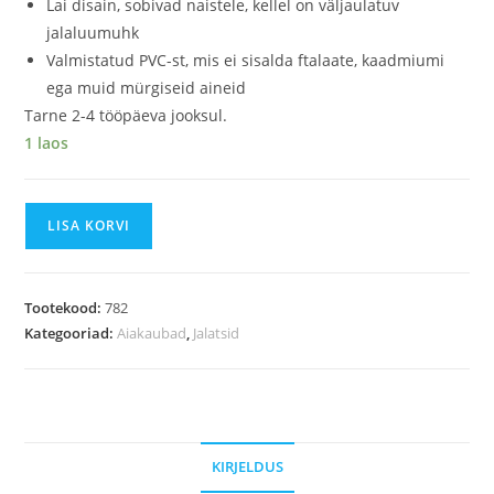
Lai disain, sobivad naistele, kellel on väljaulatuv
jalaluumuhk
Valmistatud PVC-st, mis ei sisalda ftalaate, kaadmiumi
ega muid mürgiseid aineid
Tarne 2-4 tööpäeva jooksul.
1 laos
LISA KORVI
Tootekood:
782
Kategooriad:
Aiakaubad
,
Jalatsid
KIRJELDUS