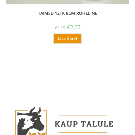
TAIMED 12TK 8CM ROHELINE
€
2,05
€
2,19
Lisa korvi