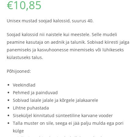
€
10,85
Unisex mustad soojad kalossid, suurus 40.
Soojad kalossid nii naistele kui meestele. Selle mudeli
peamine kasutaja on aednik ja talunik. Sobivad kiiresti jalga
panemiseks ja kasvuhoonesse minemiseks või lühikeseks
külastuseks talus.
Põhijooned:
Veekindlad
Pehmed ja painduvad
Sobivad laiale jalale ja kõrgele jalakaarele
Lihtne puhastada
Siseküljel kinnitatud sünteetiline karvane vooder
Talla muster on sile, seega ei jää palju mulda ega pori
külge