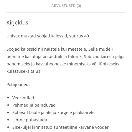
ARVUSTUSED (0)
Kirjeldus
Unisex mustad soojad kalossid, suurus 40.
Soojad kalossid nii naistele kui meestele. Selle mudeli
peamine kasutaja on aednik ja talunik. Sobivad kiiresti jalga
panemiseks ja kasvuhoonesse minemiseks või lühikeseks
külastuseks talus.
Põhijooned:
Veekindlad
Pehmed ja painduvad
Sobivad laiale jalale ja kõrgele jalakaarele
Lihtne puhastada
Siseküljel kinnitatud sünteetiline karvane vooder