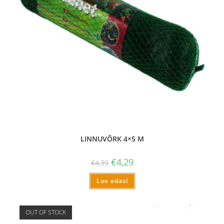
LINNUVÕRK 4×5 M
€
4,29
€
4,39
Loe edasi
OUT OF STOCK