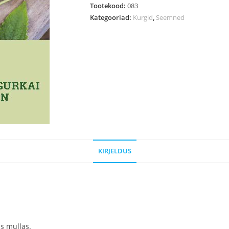
Tootekood:
083
Kategooriad:
Kurgid
,
Seemned
KIRJELDUS
s mullas.