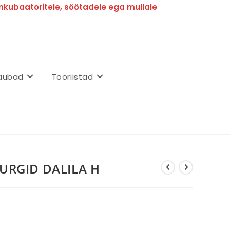
nkubaatoritele, söötadele ega mullale
aubad
Tööriistad
KURGID DALILA H