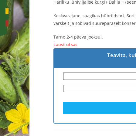
Hariliku lühiviljalise kurgi ( Dalila H) se
Keskvarajane, saagikas hübriidsort. Sor
värskelt ja sobivad suurepäraselt konse
Tarne 2-4 päeva jooksul.
Laost otsas
Teavita, ku