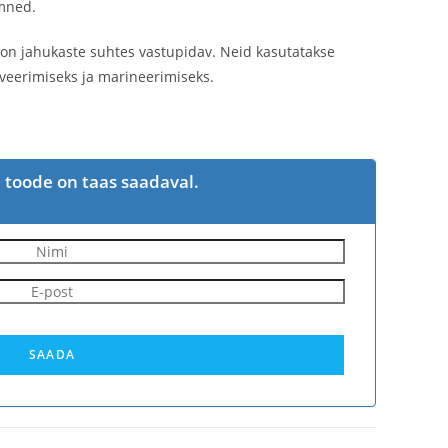
emned.
t on jahukaste suhtes vastupidav. Neid kasutatakse
rveerimiseks ja marineerimiseks.
i toode on taas saadaval.
SAADA