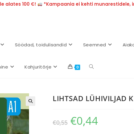
e alates 100 €!
*Kampaania ei kehti munarestidele, i
Söödad, toidulisandid
Seemned
Aiak
mine
Kahjuritõrje
0
LIHTSAD LÜHIVILJAD 
€
0,44
€
0,55