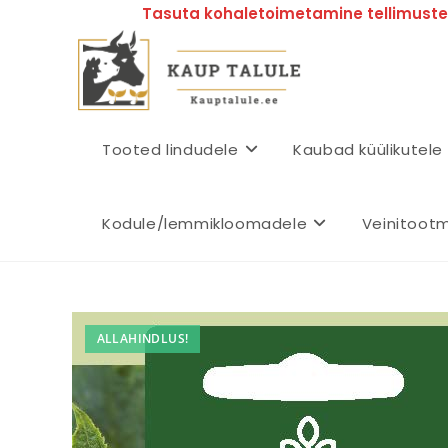
Tasuta kohaletoimetamine tellimustel
Tooted lindudele
Kaubad küülikutele
Kodule/lemmikloomadele
Veinitoot
ALLAHINDLUS!