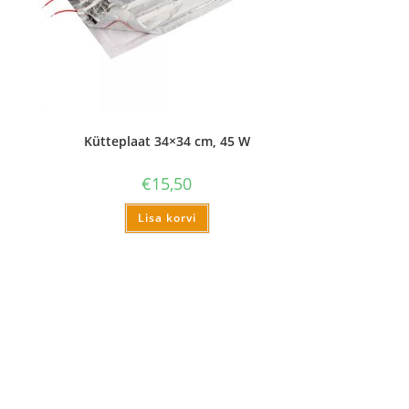
Kütteplaat 34×34 cm, 45 W
€
15,50
Lisa korvi