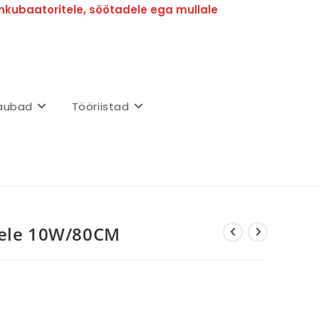
nkubaatoritele, söötadele ega mullale
aubad
Tööriistad
dele 10W/80CM