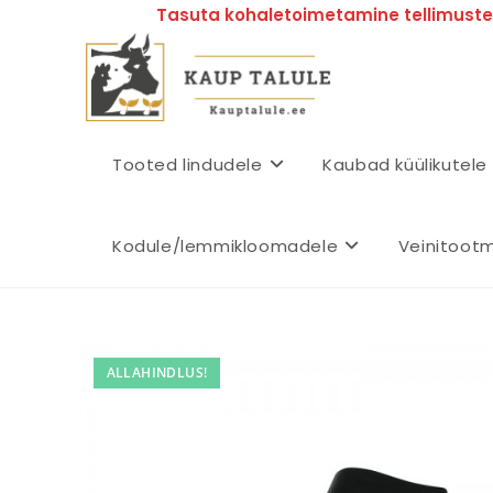
Tasuta kohaletoimetamine tellimustel
Tooted lindudele
Kaubad küülikutele
Kodule/lemmikloomadele
Veinitoot
ALLAHINDLUS!