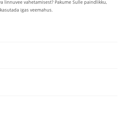
uva linnuvee vahetamisest? Pakume Sulle paindlikku,
kasutada igas veemahus.