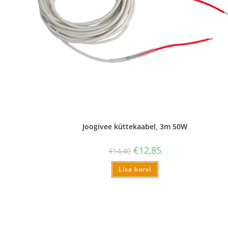
Joogivee küttekaabel, 3m 50W
€
12,85
€
14,40
Lisa korvi