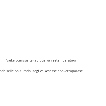
 3 m. Väike võimsus tagab püsiva veetemperatuuri.
saab selle paigutada isegi väikesesse ebakorrapärase