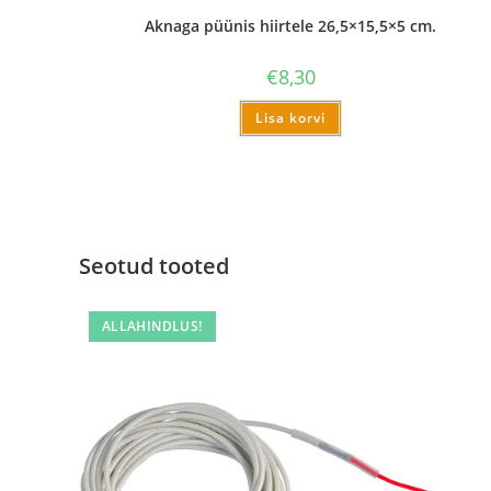
Aknaga püünis hiirtele 26,5×15,5×5 cm.
€
8,30
Lisa korvi
Seotud tooted
ALLAHINDLUS!