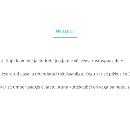
KIRJELDUS
at tüüpi loomade ja lindude jootjatele või veevarustuspaakidele.
n keeratud aasa ja ühendatud toitekaabliga. Kogu kerise pikkus ca
si kerise ümber paagis ei jäätu. Kuna küttekaabel on väga painduv, 