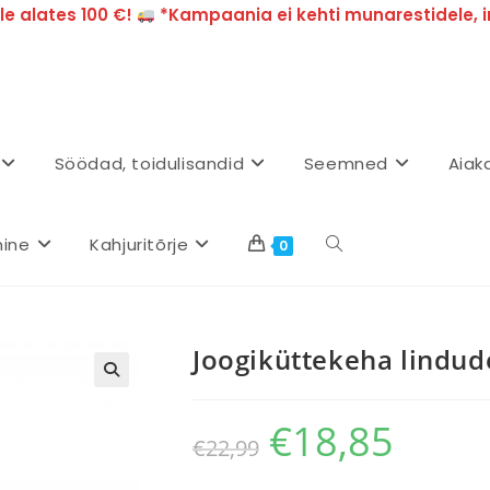
e alates 100 €!
*Kampaania ei kehti munarestidele, i
Söödad, toidulisandid
Seemned
Aiak
mine
Kahjuritõrje
0
Joogiküttekeha lindu
€
18,85
€
22,99