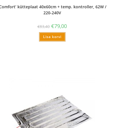
‘Comfort’ kütteplaat 40x60cm + temp. kontroller, 62W /
220-240V
€
79,00
€
83,40
Lisa korvi