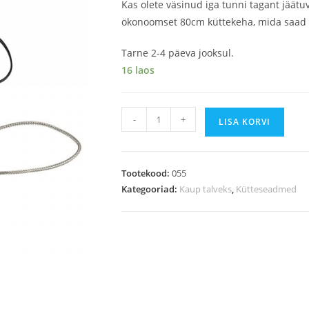
Kas olete väsinud iga tunni tagant jäät
ökonoomset 80cm küttekeha, mida saad 
Tarne 2-4 päeva jooksul.
16 laos
-
+
LISA KORVI
Tootekood:
055
Kategooriad:
Kaup talveks
,
Kütteseadmed