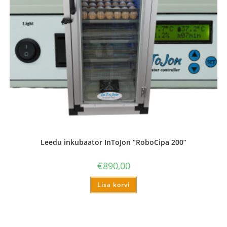
Leedu inkubaator InToJon “RoboCipa 200”
€
890,00
Lisa korvi