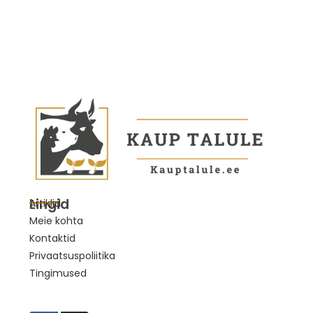
Lingid
Artiklid
Meie kohta
Kontaktid
Privaatsuspoliitika
Tingimused