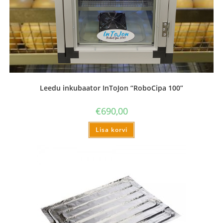
Leedu inkubaator InToJon “RoboCipa 100”
€
690,00
Lisa korvi