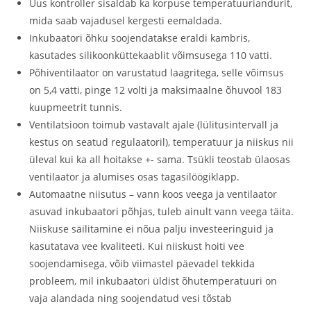
Uus kontroller sisaldab ka korpuse temperatuuriandurit,
mida saab vajadusel kergesti eemaldada.
Inkubaatori õhku soojendatakse eraldi kambris,
kasutades silikoonküttekaablit võimsusega 110 vatti.
Põhiventilaator on varustatud laagritega, selle võimsus
on 5,4 vatti, pinge 12 volti ja maksimaalne õhuvool 183
kuupmeetrit tunnis.
Ventilatsioon toimub vastavalt ajale (lülitusintervall ja
kestus on seatud regulaatoril), temperatuur ja niiskus nii
üleval kui ka all hoitakse +- sama. Tsükli teostab ülaosas
ventilaator ja alumises osas tagasilöögiklapp.
Automaatne niisutus – vann koos veega ja ventilaator
asuvad inkubaatori põhjas, tuleb ainult vann veega täita.
Niiskuse säilitamine ei nõua palju investeeringuid ja
kasutatava vee kvaliteeti. Kui niiskust hoiti vee
soojendamisega, võib viimastel päevadel tekkida
probleem, mil inkubaatori üldist õhutemperatuuri on
vaja alandada ning soojendatud vesi tõstab