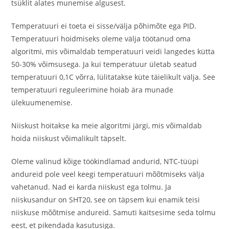
tsüklit alates munemise algusest.
Temperatuuri ei toeta ei sisse/välja põhimõte ega PID.
Temperatuuri hoidmiseks oleme välja töötanud oma
algoritmi, mis võimaldab temperatuuri veidi langedes kütta
50-30% võimsusega. Ja kui temperatuur ületab seatud
temperatuuri 0,1C võrra, lülitatakse küte täielikult välja. See
temperatuuri reguleerimine hoiab ära munade
ülekuumenemise.
Niiskust hoitakse ka meie algoritmi järgi, mis võimaldab
hoida niiskust võimalikult täpselt.
Oleme valinud kõige töökindlamad andurid, NTC-tüüpi
andureid pole veel keegi temperatuuri mõõtmiseks välja
vahetanud. Nad ei karda niiskust ega tolmu. Ja
niiskusandur on SHT20, see on täpsem kui enamik teisi
niiskuse mõõtmise andureid. Samuti kaitsesime seda tolmu
eest, et pikendada kasutusiga.