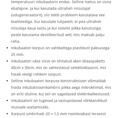
temperatuuri inkubaatoris endas. Selline toetus on üsna
ebatäpne. Ja kui kasutada ultraheli niisutajat
(udugeneraatorit), siis tekib probleem kasutatava vee
kvaliteediga. Kui kasutate lubjavett, ei pea ultraheli
niisutaja kaua vastu ja kui soovite pikka kasutusiga,
peate kasutama destilleeritud vett, mis maksab palju
raha.
Inkubaatori korpus on vahtkattega plastikust paksusega
25 mm.
Inkubaatori ukse sisse on ehitatud aken (klaaspakett)
40cm x 30cm, mis on valmistatud selektiivklaasist, mis
hoiab veelgi rohkem soojust.
Selline inkubaatori korpuse konstruktsioon võimaldab
hoida inkubatsioonikambris pikka aega mikrokliimat, mis
on eriti oluline, kui teil on sagedased elektrikatkestused.
Inkubaatoril on tugevad ja vastupidavad võrkkandikud
munade asetamiseks.
Korpust ümbritseb 20 × 1,5 mm roostevabast terasest