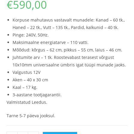
€
590,00
Korpuse mahutavus vastavalt munadele: Kanad – 60 tk.,
Haned – 22 tk., Vutt – 135 tk., Pardid, kalkunid – 40 tk.
Pinge: 240V, 50Hz.
Maksimaalne energiatarve – 110 vatti.
Mõõdud: kõrgus – 62 cm, pikkus – 55 cm, laius – 46 cm.
Juhtumite arv – 1 tk. Roostevabast terasest võrgust
10x10mm universaalne ümbris igat tüüpi munade jaoks.
Valgustus 12V
Aken – 40 x 30 cm
Kaal – 17 kg.
3-aastane tootjagarantii.
Valmistatud Leedus.
Tarne 5-7 päeva jooksul.