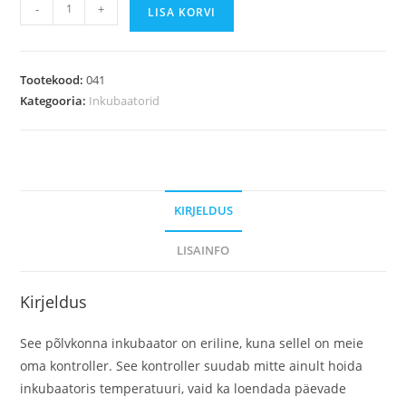
-
+
LISA KORVI
Tootekood:
041
Kategooria:
Inkubaatorid
KIRJELDUS
LISAINFO
Kirjeldus
See põlvkonna inkubaator on eriline, kuna sellel on meie
oma kontroller. See kontroller suudab mitte ainult hoida
inkubaatoris temperatuuri, vaid ka loendada päevade