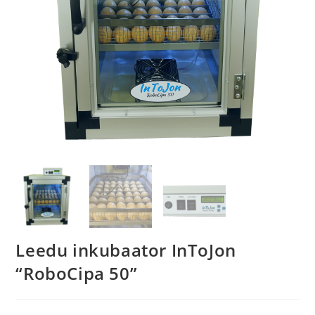
Leedu inkubaator InToJon
“RoboCipa 50”