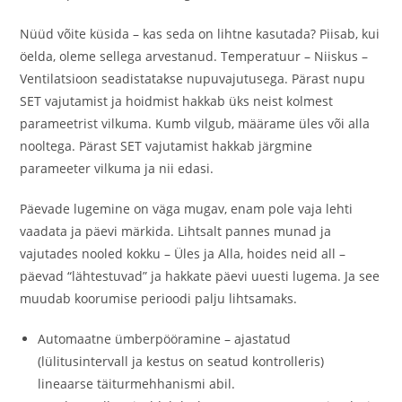
Nüüd võite küsida – kas seda on lihtne kasutada? Piisab, kui
öelda, oleme sellega arvestanud. Temperatuur – Niiskus –
Ventilatsioon seadistatakse nupuvajutusega. Pärast nupu
SET vajutamist ja hoidmist hakkab üks neist kolmest
parameetrist vilkuma. Kumb vilgub, määrame üles või alla
nooltega. Pärast SET vajutamist hakkab järgmine
parameeter vilkuma ja nii edasi.
Päevade lugemine on väga mugav, enam pole vaja lehti
vaadata ja päevi märkida. Lihtsalt pannes munad ja
vajutades nooled kokku – Üles ja Alla, hoides neid all –
päevad “lähtestuvad” ja hakkate päevi uuesti lugema. Ja see
muudab koorumise perioodi palju lihtsamaks.
Automaatne ümberpööramine – ajastatud
(lülitusintervall ja kestus on seatud kontrolleris)
lineaarse täiturmehhanismi abil.